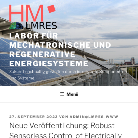
Zum
Inhalt
springen
LABOR FÜR
MECHATRONISCHE UND
REGENERATIVE
ENERGIESYSTEME
Zukunft nachhaltig gestalten durch intelligente Komponenten
und Systeme
Menü
VERÖFFENTLICHT
27. SEPTEMBER 2023
VON
ADMIN@LMRES-WWW
AM
Neue Veröffentlichung: Robust
Sensorless Control of Electrically