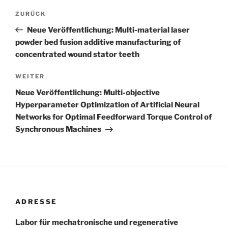
Beitragsnavigation
Vorheriger
ZURÜCK
Beitrag
Neue Veröffentlichung: Multi-material laser
powder bed fusion additive manufacturing of
concentrated wound stator teeth
Nächster
WEITER
Beitrag
Neue Veröffentlichung: Multi-objective
Hyperparameter Optimization of Artificial Neural
Networks for Optimal Feedforward Torque Control of
Synchronous Machines
ADRESSE
Labor für mechatronische und regenerative