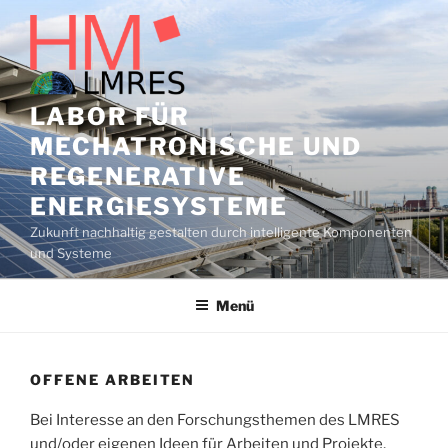
Zum
Inhalt
springen
LABOR FÜR
MECHATRONISCHE UND
REGENERATIVE
ENERGIESYSTEME
Zukunft nachhaltig gestalten durch intelligente Komponenten
und Systeme
Menü
OFFENE ARBEITEN
Bei Interesse an den Forschungsthemen des LMRES
und/oder eigenen Ideen für Arbeiten und Projekte,